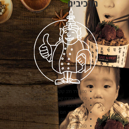
מרכיבים
600 מ"ל חלב קוקוס Taste of Asia
50 גרם ממרח קארי אדום Taste of Asia
3 כפות רוטב דגים
2 כפות סוכר חום או סוכר דקלים
2 כפותלמון-גראס קצוץ
450 גרם בשר בקר חתוך לרצועות