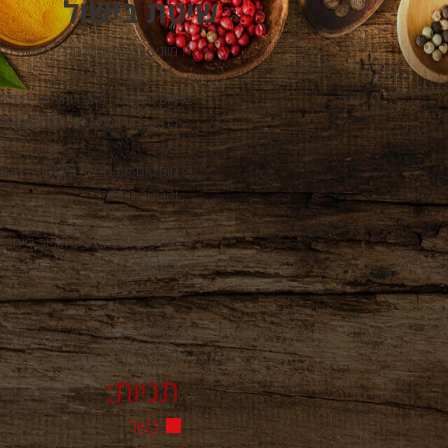
שיטת בישול
מוזגים חצי מכמות חלב הקוקוס לסי
מוסיפים את הקארי ומערבבים היטב
כדי ערבוב במשך 10 דקות. מוסיפים את שאר חלב הקוקוס ומביאים לרתיחה.
והרוטב מסמיך.
מוסיפים את הצ'ילי והקפיר-ליים,
ומגישים.
לצפייה בכל המוצרים והמת
התגית הרצויה.
תגיות:
כשר