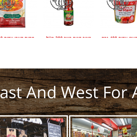
מחית קארי אדום 400 גרם
רוטב דגים כשר 300 מ''ל
Kanokwan
Hung
ToA
East And West For 