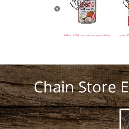
מחית קארי אדום 50 גרם
חלב קוקוס מבצע 400 מ''ל
ToA
Chain Store 