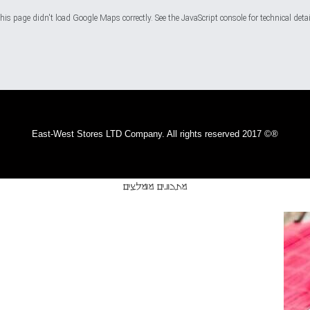
his page didn't load Google Maps correctly. See the JavaScript console for technical detai
®© 2017 East-West Stores LTD Company. All rights reserved
מתכונים מומלצים