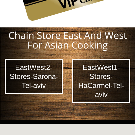
Chain Store East And West
For Asian Cooking
EastWest2-
EastWest1-
Stores-Sarona-
Stores-
Tel-aviv
HaCarmel-Tel-
aviv