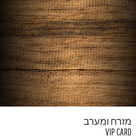
דגים ופירות ים
עוף והודו
בקר וכבש
בשר לבן
מתכוני שפים
קינוחים ומשקאות
מזרח ומערב
VIP CARD