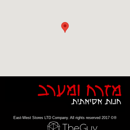
®© 2017 East-West Stores LTD Company. All rights reserved