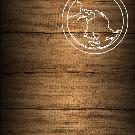
המצרכים לבלילה
(כמות ל-2 מנות)
½ כוס קמח
½ כוס ציר דאשי - מאבקת דאשי מהולה במים
2 ביצים טרופות
1 כפית רוטב סויה Sempio
1 כפית שמן שומשום Taste of Asia
המצרכים למילוי
½ כוס כרוב קצוץ לרצועות דקיקות
½ כוס בייקון קצוץ דק או חזה אווז מעושן