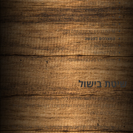
מעט ג'ינג'ר כתוש
2 שיני שום כתושות
½ כוס בצל ירוק או עירית קצוצים דק
½ כוס תרד קצוץ דק
½ כוס נבטים טריים קצוצים דק
המצרכים להגשה
רוטב טון קאצ´ו
גרגרי שומשום
פתיתי דאשי (דג בוניטו מיובש)
שיטת בישול
טורפים את כל חומרי הבלילה בכלי, עד שמתקבלת בלילה אחידה.
מחממים מעט שמן במחבת ויוצקים שכבה דקה של הבלילה בצורת
עיגול (כמו קרפ).
על שכבת הבלילה מניחים ערימה מכובדת של המילוי. משטחים את