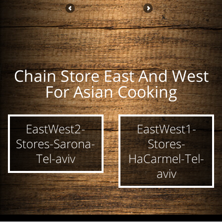
Chain Store East And West
שמן שומשום 150
אבקת דאשי 50 גרם
רוטב סויה ללא חומר
For Asian Cooking
מ''ל ToA
East West
משמר 500 מ''ל
Sempio
EastWest2-
EastWest1-
Stores-Sarona-
Stores-
Tel-aviv
HaCarmel-Tel-
aviv