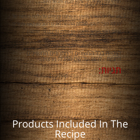
המילוי עם המרית כדי שהוא יתכווץ ויתבשל היטב.
מוציאים את האוקונומיאקי מהמחבת ומניחים על צלחת כשהצד של
הביצה פונה מעלה. לצלחת ההגשה מוזגים רוטב טון קאצו ומפזרים
פתיתי דאשי (אפשר להוסיף גם פתיתי נורי) וגרגרי שומשום.
לצפייה בכל המוצרים והמתכונים המשויכים
לתגיות - לחצו על שם התגית הרצויה.
תגיות:
Products Included In The
Recipe