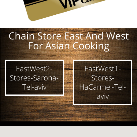
Chain Store East And West
For Asian Cooking
EastWest2-
EastWest1-
Stores-Sarona-
Stores-
Tel-aviv
HaCarmel-Tel-
aviv