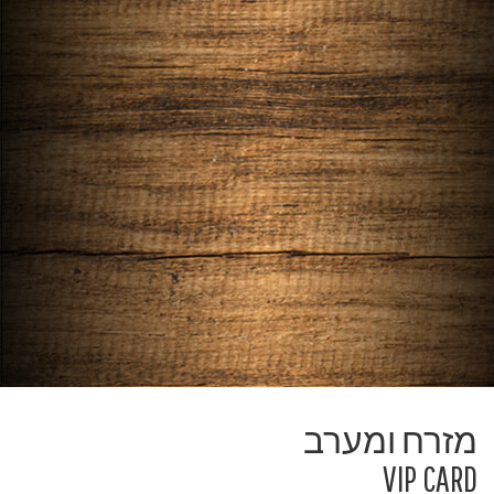
דגים ופירות ים
עוף והודו
בקר וכבש
בשר לבן
מתכוני שפים
קינוחים ומשקאות
מזרח ומערב
VIP CARD