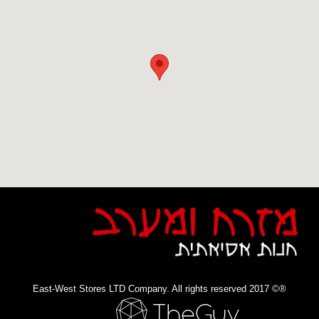
®© 2017 East-West Stores LTD Company. All rights reserved