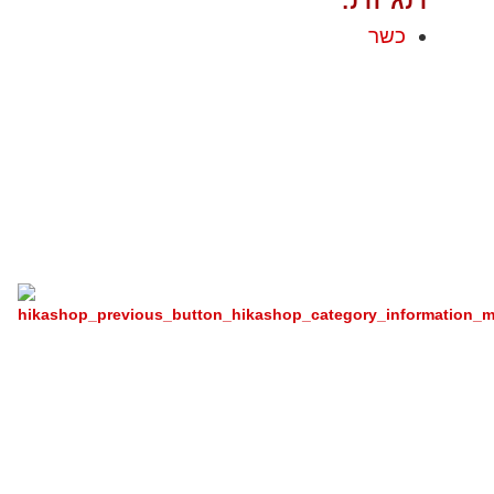
כשר
Products Included In The
Recipe
Chain Store East And West For