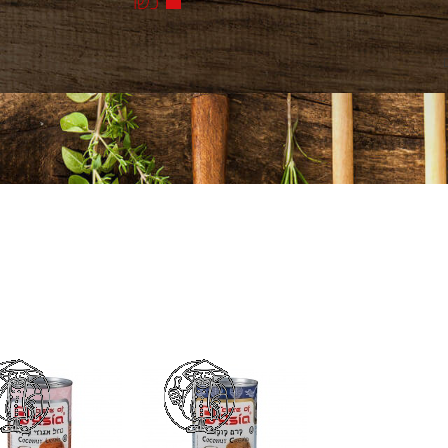
כשר
ts Included In The