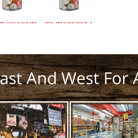
קרם קוקוס 400 מ''ל ToA
ToA
East And West For 