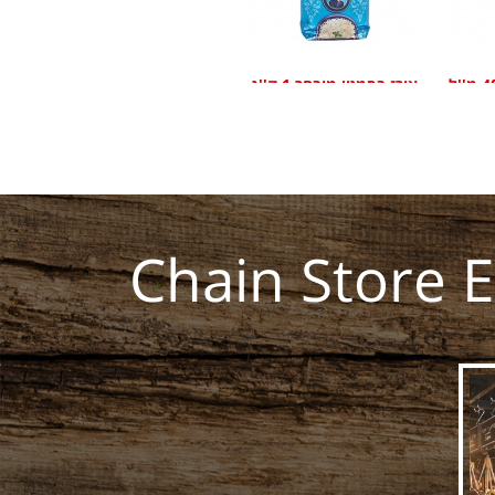
חלב קוקוס מבצע 400 מ''ל
אורז בסמטי מובחר 1 ק''ג
Daawat
Chain Store 