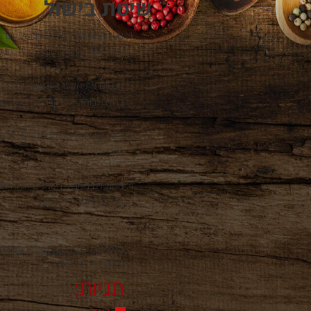
שיטת בישול
מערבבים את האורז המבושל עם ה
קמח אורז, שמרים סוכר ומלח. מע
בחדר גבוהה יש לקצר את משך הה
מוסיפים קרם הקוקוס והמים (או 
שעתיים.
מנת שהתערובת תכסה
לצפייה בכל המוצרים והמת
התגית הרצויה.
תגיות: