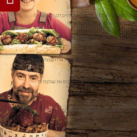
מים החמים עד לקבלת עיסה חלקה. מעבירים לקערה ומוסיפים
רבבים עד שהתערובת נעשית סמיכה וחלקה.
מכסים את הקערה ומשאירים בטמפרטורת החדר למשך 4 שעות לצורך התפחה (אם הטמפרטורה
שהיה).
חלב קוקוס) ומערבבים לתערובת מימית חלקה. מניחים בצד למשך
מחממים מחבת, משמנים אותה ושופכים 3-4 כפות מהתערובת למחבת. מסובבים את המחבת על
כונים המשויכים לתגיות - לחצו על שם